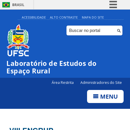
BRASIL
Simplifique!
ACESSIBILIDADE
ALTO CONTRASTE
MAPA DO SITE
Comunica BR
Participe
Acesso à informação
Legislação
Laboratório de Estudos do
Canais
Espaço Rural
Área Restrita
Administradores do Site
MENU