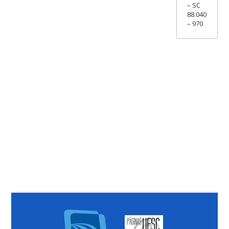
– SC
88.040
– 970