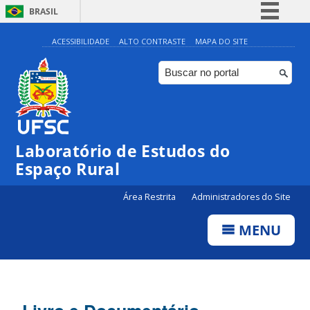
BRASIL
Simplifique!
ACESSIBILIDADE
ALTO CONTRASTE
MAPA DO SITE
Comunica BR
Participe
Acesso à informação
Legislação
Laboratório de Estudos do
Canais
Espaço Rural
Área Restrita
Administradores do Site
MENU